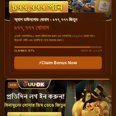
অ্যাপ ডাউনলোড বোনাস - ৳৭৭,৭৭৭ জিতুন
৳৭৭,৭৭৭ বোনাস
এখনই বেঙ্গলউইন৮৮ অ্যাপ ডাউনলোড করুন এবং তাৎক্ষণিক ৳৭৭,৭৭৭ বোনাস পান।
ক্রিকেট বেটিং এবং ক্যাসিনো গেমে ব্যবহার করুন।
CLAIMED: 87%
ENDS IN: ১৮ঘ ৪৫মি
⚡
Claim Bonus Now
NEW