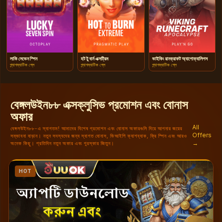
লাকি সেভেন স্পিন
হট টু বার্ন এক্সট্রিম
ভাইকিং রানক্রাফট অ্যাপোক্যালিপস
প্র্যাগম্যাটিক প্লে
প্র্যাগম্যাটিক প্লে
প্র্যাগম্যাটিক প্লে
বেঙ্গলউইন৮৮ এক্সক্লুসিভ প্রমোশন এবং বোনাস
অফার
All
বেঙ্গলউইন৮৮-এ স্বাগতম! আমাদের বিশেষ প্রমোশন এবং বোনাস অফারগুলি দিয়ে আপনার জয়ের
Offers
সম্ভাবনা বাড়ান। নতুন সদস্যদের জন্য স্বাগত বোনাস, ভিআইপি ক্যাশব্যাক, ফ্রি স্পিন এবং আরও
→
অনেক কিছু। প্রতিদিন নতুন অফার এবং পুরস্কার জিতুন।
HOT