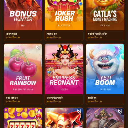
বোনাস হান্টার
জোকার রাশ
ক্যাটলা'স মানি মেশিন
প্র্যাগম্যাটিক প্লে
প্র্যাগম্যাটিক প্লে
প্র্যাগম্যাটিক প্লে
ফ্রুট রেইনবো
এমপ্রেস রেগন্যান্ট
ইয়েতি বুম
প্র্যাগম্যাটিক প্লে
প্র্যাগম্যাটিক প্লে
প্র্যাগম্যাটিক প্লে