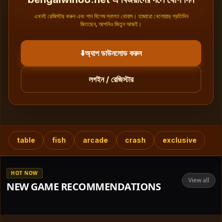
এখনই রেজিস্টার করুন এবং পান বিশেষ স্বাগত বোনাস। হাজারো খেলোয়াড় প্রতিদিন
জিতছেন, আপনিও জিতুন আজই।
⬇️
অ্যাপ ডাউনলোড করুন
লগইন / রেজিস্টার
table
fish
arcade
crash
exclusive
HOT NOW
View all
NEW GAME RECOMMENDATIONS
Oasis of Deadpng
MayanGodspng