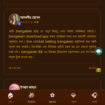
আলমগীর হোসেন
★★★★★
4.8
✓
আমি bengalwin bd তে নতুন কিন্তু এখন পর্যন্ত অভিজ্ঞতা দুর্দান্ত।
bengalwin download app করার প্রক্রিয়া সহজ এবং অ্যাপটি মোবাইলে
স্মুথভাবে চলে। live cricket betting bengalwin প্ল্যাটফর্মে করে আমি
ভালো লাভ করেছি। ডিপোজিট এবং উইথড্র দুটোই দ্রুত হয় এবং কোনো লুকানো
চার্জ নেই। bengalwin 88 এর ইউজার ইন্টারফেস প্রফেশনাল এবং সব ফিচার
সহজে খুঁজে পাওয়া যায়।
🕒 ৩ দিন আগে
👍 142
ইশরাত জাহান
★★★★★
5.0
🏠
🎁
⚽
💎
🎧
✓
bengalwin casino login করে আমি বিভিন্ন স্লট গেম খেলেছি এবং
হোম
Promo
Sports
বোনাস
সাপোর্ট