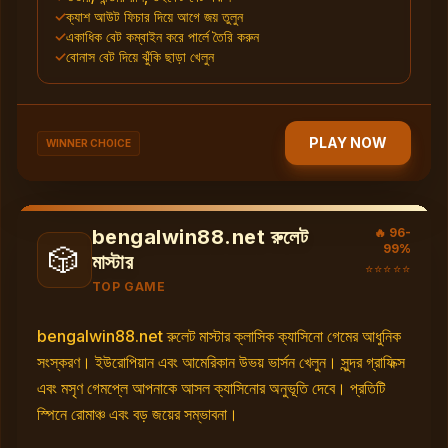
ক্যাশ আউট ফিচার দিয়ে আগে জয় তুলুন
একাধিক বেট কম্বাইন করে পার্লে তৈরি করুন
বোনাস বেট দিয়ে ঝুঁকি ছাড়া খেলুন
PLAY NOW
WINNER CHOICE
bengalwin88.net রুলেট
🔥 96-
99%
🎲
মাস্টার
⭐⭐⭐⭐⭐
TOP GAME
bengalwin88.net রুলেট মাস্টার ক্লাসিক ক্যাসিনো গেমের আধুনিক
সংস্করণ। ইউরোপিয়ান এবং আমেরিকান উভয় ভার্সন খেলুন। সুন্দর গ্রাফিক্স
এবং মসৃণ গেমপ্লে আপনাকে আসল ক্যাসিনোর অনুভূতি দেবে। প্রতিটি
স্পিনে রোমাঞ্চ এবং বড় জয়ের সম্ভাবনা।