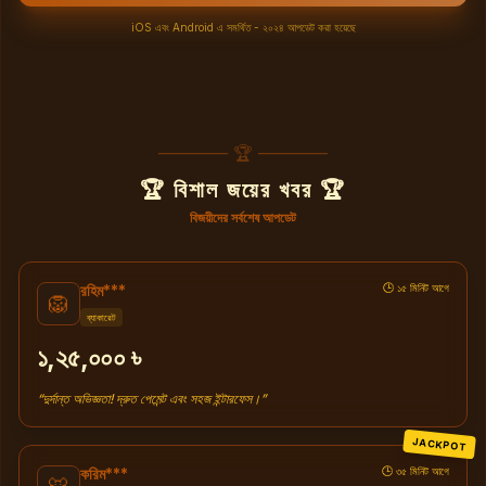
iOS এবং Android এ সমর্থিত - ২০২৪ আপডেট করা হয়েছে
———— 🏆 ————
🏆 বিশাল জয়ের খবর 🏆
বিজয়ীদের সর্বশেষ আপডেট
রহিম***
🕒 ১৫ মিনিট আগে
🦁
ব্যাকারেট
১,২৫,০০০ ৳
“দুর্দান্ত অভিজ্ঞতা! দ্রুত পেমেন্ট এবং সহজ ইন্টারফেস।”
JACKPOT
করিম***
🕒 ৩৫ মিনিট আগে