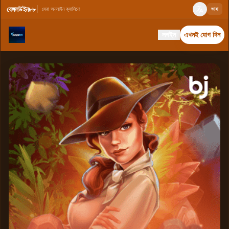
বেঙ্গলউইন৮৮
সেরা অনলাইন ক্যাসিনো
ভাষা
লগইন
এখনই যোগ দিন