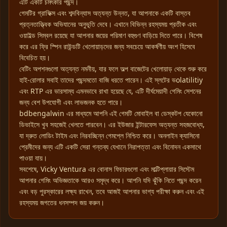
এটি একটি চমৎকার পছন্দ।
গেমটির গ্রাফিক্স এবং শব্দবিন্যাস অত্যন্ত উন্নত, যা আপনাকে একটি বাস্তব
প্রত্নতাত্ত্বিক অভিযানের অনুভূতি দেবে। এখানে বিভিন্ন রহস্যময় প্রতীক এবং
ওয়াইল্ড সিম্বল রয়েছে যা আপনার জয়ের পরিমাণ বহুগুণ বাড়িয়ে দিতে পারে। বিশেষ
করে এর ফ্রি স্পিন রাউন্ডটি খেলোয়াড়দের জন্য সবচেয়ে আকর্ষণীয় অংশ হিসেবে
বিবেচিত হয়।
বেটিং অপশনগুলো অত্যন্ত নমনীয়, যার ফলে অল্প বাজেটের খেলোয়াড় থেকে শুরু করে
হাই-রোলার সবাই তাদের পছন্দমতো বাজি ধরতে পারেন। এই স্লটের ভolatilitiy
এবং RTP এর ভারসাম্য এমনভাবে রাখা হয়েছে যে, এটি দীর্ঘমেয়াদী গেমিং সেশনের
জন্য বেশ উপযোগী এবং লাভজনক হতে পারে।
bdbengalwin এর মাধ্যমে আপনি এই গেমটি মোবাইল বা ডেস্কটপ যেকোনো
ডিভাইসে খুব সহজেই খেলতে পারবেন। এর ইউজার ইন্টারফেস অত্যন্ত সহজবোধ্য,
যা দ্রুত লোডিং টাইম এবং নিরবচ্ছিন্ন গেমপ্লে নিশ্চিত করে। অনলাইন ক্যাসিনো
প্রেমীদের জন্য এটি একটি সেরা গন্তব্য যেখানে নিরাপত্তা এবং বিনোদন একসাথে
পাওয়া যায়।
সবশেষে, Vicky Ventura এর বোনাস ফিচারগুলো এবং মাল্টিপ্লায়ার সিস্টেম
আপনার গেমিং অভিজ্ঞতাকে আরও সমৃদ্ধ করে। আপনি যদি ঝুঁকি নিতে পছন্দ করেন
এবং বড় পুরস্কারের লক্ষ্য রাখেন, তবে আজই আপনার ভাগ্য পরীক্ষা করুন এবং এই
রহস্যময় জগতের ধনসম্পদ জয় করুন।